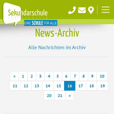
News-Archiv
Alle Nachrichten im Archiv
vorherige
«
1
2
3
4
5
6
7
8
9
10
11
12
13
14
15
16
17
18
19
nächste
20
21
»