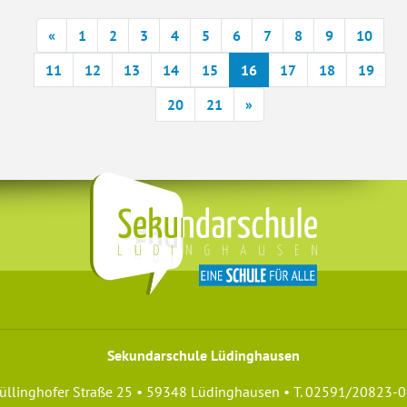
vorherige
«
1
2
3
4
5
6
7
8
9
10
11
12
13
14
15
16
17
18
19
nächste
20
21
»
Sekundarschule Lüdinghausen
üllinghofer Straße 25 • 59348 Lüdinghausen • T. 02591/20823-0