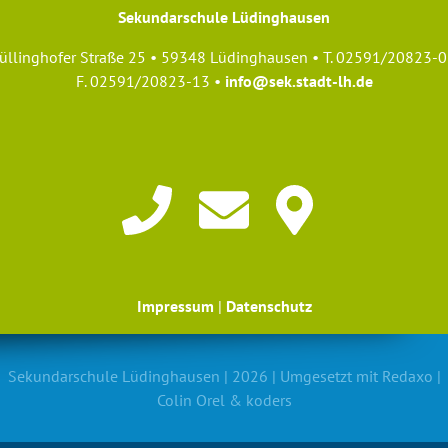
Sekundarschule Lüdinghausen
üllinghofer Straße 25 • 59348 Lüdinghausen • T. 02591/20823-0
F. 02591/20823-13 •
info@sek.stadt-lh.de
Gegen Vergessen - für
Impressum
|
Datenschutz
Sekundarschule Lüdinghausen | 2026 | Umgesetzt mit
Redaxo
|
Solidarität
Colin Orel
&
koders