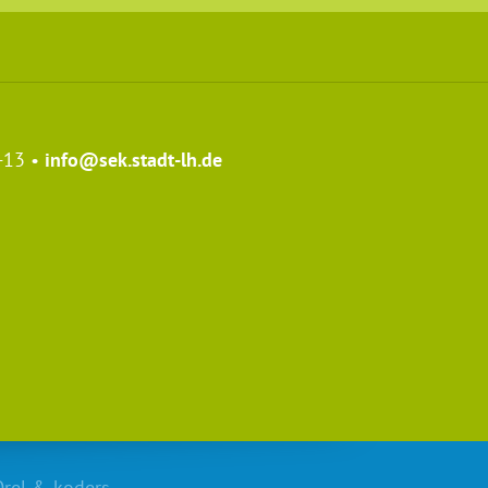
-13 •
info@sek.stadt-lh.de
Orel
&
koders