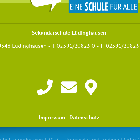
Sekundarschule Lüdinghausen
59348 Lüdinghausen • T. 02591/20823-0 • F. 02591/20823
Impressum
|
Datenschutz
Promised Land
ule Lüdinghausen | 2026 | Umgesetzt mit
Redaxo
|
Colin 