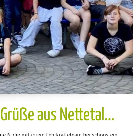
Grüße aus Nettetal...
tufe 6, die mit ihrem Lehrkräfteteam bei schönstem