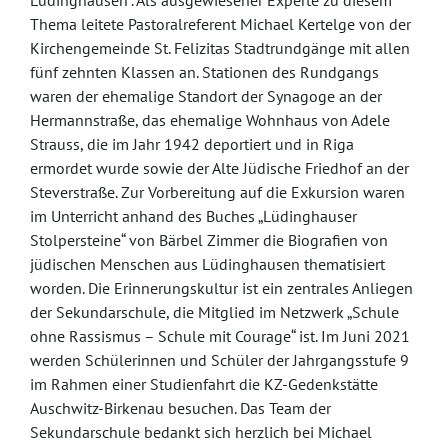
Lüdinghausen“. Als ausgewiesener Experte zu diesem
Thema leitete Pastoralreferent Michael Kertelge von der
Kirchengemeinde St. Felizitas Stadtrundgänge mit allen
fünf zehnten Klassen an. Stationen des Rundgangs
waren der ehemalige Standort der Synagoge an der
Hermannstraße, das ehemalige Wohnhaus von Adele
Strauss, die im Jahr 1942 deportiert und in Riga
ermordet wurde sowie der Alte Jüdische Friedhof an der
Steverstraße. Zur Vorbereitung auf die Exkursion waren
im Unterricht anhand des Buches „Lüdinghauser
Stolpersteine“ von Bärbel Zimmer die Biografien von
jüdischen Menschen aus Lüdinghausen thematisiert
worden. Die Erinnerungskultur ist ein zentrales Anliegen
der Sekundarschule, die Mitglied im Netzwerk „Schule
ohne Rassismus – Schule mit Courage“ ist. Im Juni 2021
werden Schülerinnen und Schüler der Jahrgangsstufe 9
im Rahmen einer Studienfahrt die KZ-Gedenkstätte
Auschwitz-Birkenau besuchen. Das Team der
Sekundarschule bedankt sich herzlich bei Michael