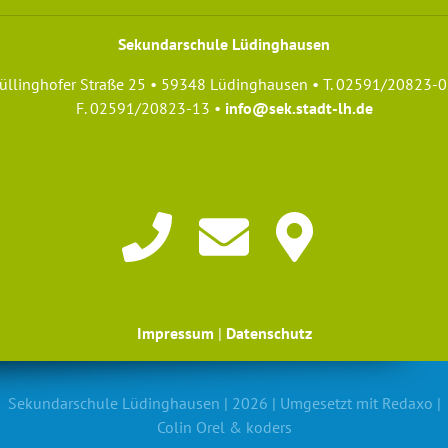
Sekundarschule Lüdinghausen
üllinghofer Straße 25 • 59348 Lüdinghausen • T. 02591/20823-0
F. 02591/20823-13 •
info@sek.stadt-lh.de
Medientraining der 6.
Impressum
|
Datenschutz
Sekundarschule Lüdinghausen | 2026 | Umgesetzt mit
Redaxo
|
Klassen
Colin Orel
&
koders