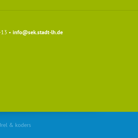
-13 •
info@sek.stadt-lh.de
arschule
Orel
&
koders