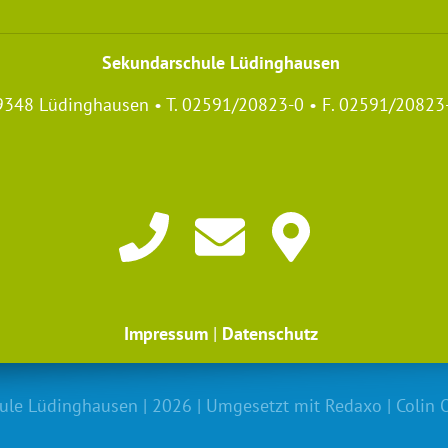
Sekundarschule Lüdinghausen
59348 Lüdinghausen • T. 02591/20823-0 • F. 02591/20823
Impressum
|
Datenschutz
eldungen für die Sekund
ule Lüdinghausen | 2026 | Umgesetzt mit
Redaxo
|
Colin 