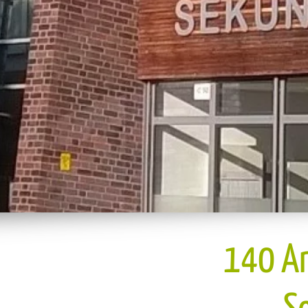
140 An