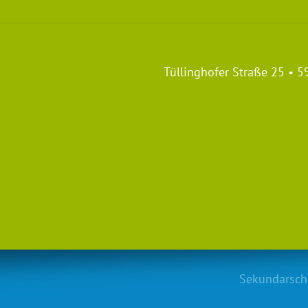
Tüllinghofer Straße 25 • 
140 Anm
Sekundarsch